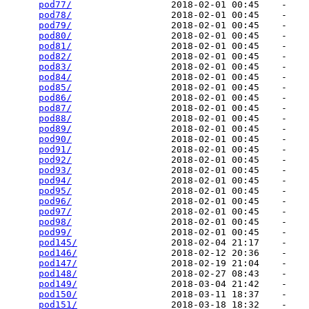
pod77/
                  2018-02-01 00:45    -   

pod78/
                  2018-02-01 00:45    -   

pod79/
                  2018-02-01 00:45    -   

pod80/
                  2018-02-01 00:45    -   

pod81/
                  2018-02-01 00:45    -   

pod82/
                  2018-02-01 00:45    -   

pod83/
                  2018-02-01 00:45    -   

pod84/
                  2018-02-01 00:45    -   

pod85/
                  2018-02-01 00:45    -   

pod86/
                  2018-02-01 00:45    -   

pod87/
                  2018-02-01 00:45    -   

pod88/
                  2018-02-01 00:45    -   

pod89/
                  2018-02-01 00:45    -   

pod90/
                  2018-02-01 00:45    -   

pod91/
                  2018-02-01 00:45    -   

pod92/
                  2018-02-01 00:45    -   

pod93/
                  2018-02-01 00:45    -   

pod94/
                  2018-02-01 00:45    -   

pod95/
                  2018-02-01 00:45    -   

pod96/
                  2018-02-01 00:45    -   

pod97/
                  2018-02-01 00:45    -   

pod98/
                  2018-02-01 00:45    -   

pod99/
                  2018-02-01 00:45    -   

pod145/
                 2018-02-04 21:17    -   

pod146/
                 2018-02-12 20:36    -   

pod147/
                 2018-02-19 21:04    -   

pod148/
                 2018-02-27 08:43    -   

pod149/
                 2018-03-04 21:42    -   

pod150/
                 2018-03-11 18:37    -   

pod151/
                 2018-03-18 18:32    -   
