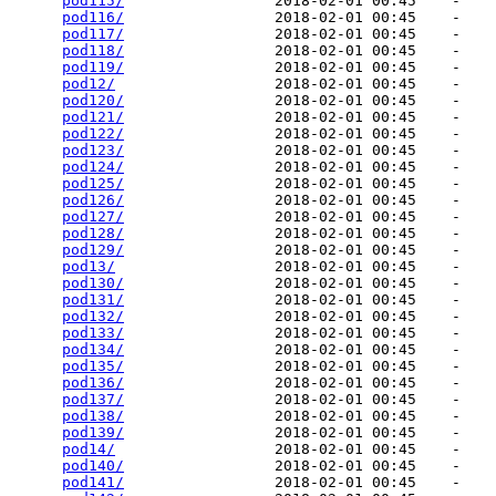
pod115/
                 2018-02-01 00:45    -   

pod116/
                 2018-02-01 00:45    -   

pod117/
                 2018-02-01 00:45    -   

pod118/
                 2018-02-01 00:45    -   

pod119/
                 2018-02-01 00:45    -   

pod12/
                  2018-02-01 00:45    -   

pod120/
                 2018-02-01 00:45    -   

pod121/
                 2018-02-01 00:45    -   

pod122/
                 2018-02-01 00:45    -   

pod123/
                 2018-02-01 00:45    -   

pod124/
                 2018-02-01 00:45    -   

pod125/
                 2018-02-01 00:45    -   

pod126/
                 2018-02-01 00:45    -   

pod127/
                 2018-02-01 00:45    -   

pod128/
                 2018-02-01 00:45    -   

pod129/
                 2018-02-01 00:45    -   

pod13/
                  2018-02-01 00:45    -   

pod130/
                 2018-02-01 00:45    -   

pod131/
                 2018-02-01 00:45    -   

pod132/
                 2018-02-01 00:45    -   

pod133/
                 2018-02-01 00:45    -   

pod134/
                 2018-02-01 00:45    -   

pod135/
                 2018-02-01 00:45    -   

pod136/
                 2018-02-01 00:45    -   

pod137/
                 2018-02-01 00:45    -   

pod138/
                 2018-02-01 00:45    -   

pod139/
                 2018-02-01 00:45    -   

pod14/
                  2018-02-01 00:45    -   

pod140/
                 2018-02-01 00:45    -   

pod141/
                 2018-02-01 00:45    -   
