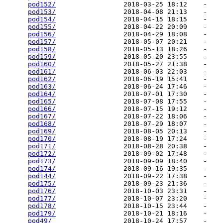
pod152/
                 2018-03-25 18:12    -   

pod153/
                 2018-04-08 21:13    -   

pod154/
                 2018-04-15 18:15    -   

pod155/
                 2018-04-22 20:09    -   

pod156/
                 2018-04-29 18:08    -   

pod157/
                 2018-05-07 20:21    -   

pod158/
                 2018-05-13 18:26    -   

pod159/
                 2018-05-20 23:55    -   

pod160/
                 2018-05-27 21:38    -   

pod161/
                 2018-06-03 22:03    -   

pod162/
                 2018-06-19 15:41    -   

pod163/
                 2018-06-24 17:46    -   

pod164/
                 2018-07-01 17:30    -   

pod165/
                 2018-07-08 17:55    -   

pod166/
                 2018-07-15 19:12    -   

pod167/
                 2018-07-22 18:06    -   

pod168/
                 2018-07-29 18:07    -   

pod169/
                 2018-08-05 20:13    -   

pod170/
                 2018-08-19 17:24    -   

pod171/
                 2018-08-28 20:38    -   

pod172/
                 2018-09-02 17:48    -   

pod173/
                 2018-09-09 18:40    -   

pod174/
                 2018-09-16 19:35    -   

pod144/
                 2018-09-22 17:38    -   

pod175/
                 2018-09-23 21:36    -   

pod176/
                 2018-10-03 23:31    -   

pod177/
                 2018-10-07 23:20    -   

pod178/
                 2018-10-15 23:44    -   

pod179/
                 2018-10-21 18:16    -   

pod49/
                  2018-10-24 17:57    -   
