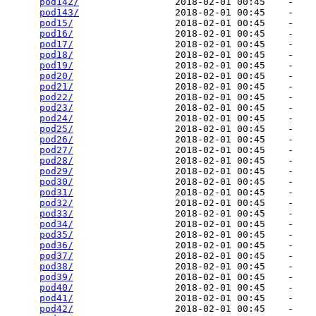
pod142/
                 2018-02-01 00:45    -   

pod143/
                 2018-02-01 00:45    -   

pod15/
                  2018-02-01 00:45    -   

pod16/
                  2018-02-01 00:45    -   

pod17/
                  2018-02-01 00:45    -   

pod18/
                  2018-02-01 00:45    -   

pod19/
                  2018-02-01 00:45    -   

pod20/
                  2018-02-01 00:45    -   

pod21/
                  2018-02-01 00:45    -   

pod22/
                  2018-02-01 00:45    -   

pod23/
                  2018-02-01 00:45    -   

pod24/
                  2018-02-01 00:45    -   

pod25/
                  2018-02-01 00:45    -   

pod26/
                  2018-02-01 00:45    -   

pod27/
                  2018-02-01 00:45    -   

pod28/
                  2018-02-01 00:45    -   

pod29/
                  2018-02-01 00:45    -   

pod30/
                  2018-02-01 00:45    -   

pod31/
                  2018-02-01 00:45    -   

pod32/
                  2018-02-01 00:45    -   

pod33/
                  2018-02-01 00:45    -   

pod34/
                  2018-02-01 00:45    -   

pod35/
                  2018-02-01 00:45    -   

pod36/
                  2018-02-01 00:45    -   

pod37/
                  2018-02-01 00:45    -   

pod38/
                  2018-02-01 00:45    -   

pod39/
                  2018-02-01 00:45    -   

pod40/
                  2018-02-01 00:45    -   

pod41/
                  2018-02-01 00:45    -   

pod42/
                  2018-02-01 00:45    -   
