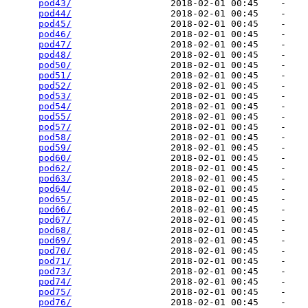
pod43/
                  2018-02-01 00:45    -   

pod44/
                  2018-02-01 00:45    -   

pod45/
                  2018-02-01 00:45    -   

pod46/
                  2018-02-01 00:45    -   

pod47/
                  2018-02-01 00:45    -   

pod48/
                  2018-02-01 00:45    -   

pod50/
                  2018-02-01 00:45    -   

pod51/
                  2018-02-01 00:45    -   

pod52/
                  2018-02-01 00:45    -   

pod53/
                  2018-02-01 00:45    -   

pod54/
                  2018-02-01 00:45    -   

pod55/
                  2018-02-01 00:45    -   

pod57/
                  2018-02-01 00:45    -   

pod58/
                  2018-02-01 00:45    -   

pod59/
                  2018-02-01 00:45    -   

pod60/
                  2018-02-01 00:45    -   

pod62/
                  2018-02-01 00:45    -   

pod63/
                  2018-02-01 00:45    -   

pod64/
                  2018-02-01 00:45    -   

pod65/
                  2018-02-01 00:45    -   

pod66/
                  2018-02-01 00:45    -   

pod67/
                  2018-02-01 00:45    -   

pod68/
                  2018-02-01 00:45    -   

pod69/
                  2018-02-01 00:45    -   

pod70/
                  2018-02-01 00:45    -   

pod71/
                  2018-02-01 00:45    -   

pod73/
                  2018-02-01 00:45    -   

pod74/
                  2018-02-01 00:45    -   

pod75/
                  2018-02-01 00:45    -   

pod76/
                  2018-02-01 00:45    -   
